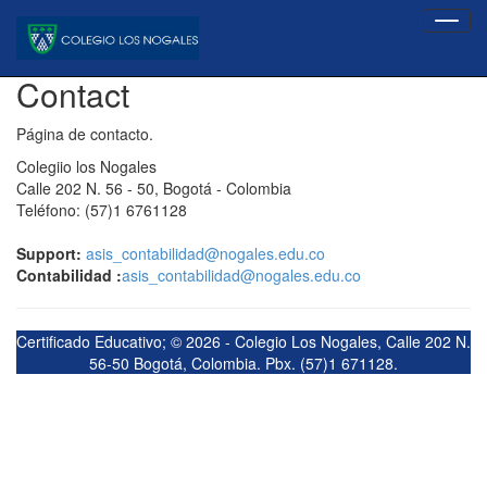
Contact
Página de contacto.
Colegiio los Nogales
Calle 202 N. 56 - 50, Bogotá - Colombia
Teléfono: (57)1 6761128
Support:
asis_contabilidad@nogales.edu.co
Contabilidad :
asis_contabilidad@nogales.edu.co
Certificado Educativo; © 2026 - Colegio Los Nogales, Calle 202 N.
56-50 Bogotá, Colombia. Pbx. (57)1 671128.